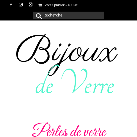
Votre panier
-
0,00
€
Rechercher :
Perles de verre