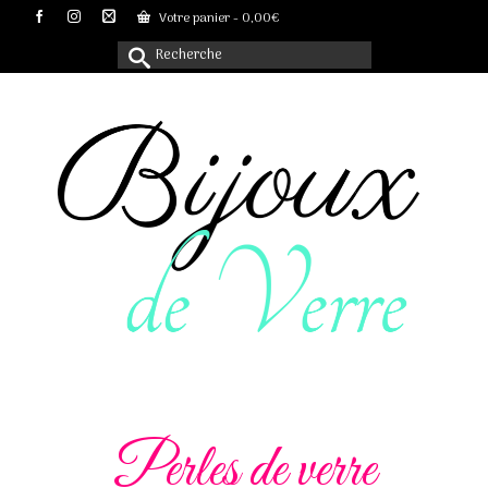
Votre panier
-
0,00
€
Rechercher :
Perles de verre