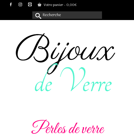
Votre panier
-
0,00
€
Rechercher :
Perles de verre