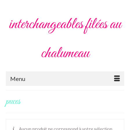
interchangeables filées au
chalumeau
Menu
puces
Aucun produit ne correspond à votre sélection.