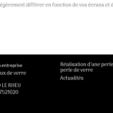
 légèrement différer en fonction de vos écrans et d
Réalisation d’une perl
 entreprise
perle de verre
oux de verre
Actualités
 LE RHEU
7521020