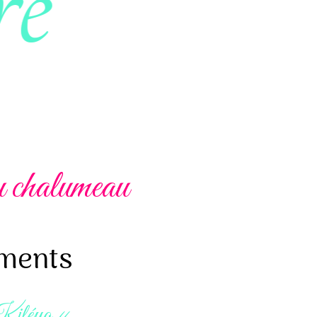
au chalumeau
ments
» Kiléyo «