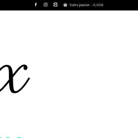
Votre panier
-
0,00
€