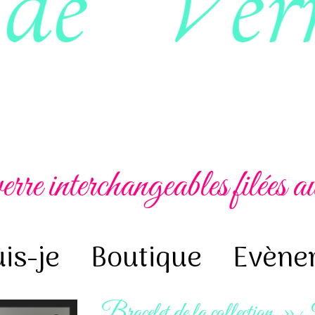
erre interchangeables filées 
is-je
Boutique
Evène
Bracelet de la collection 