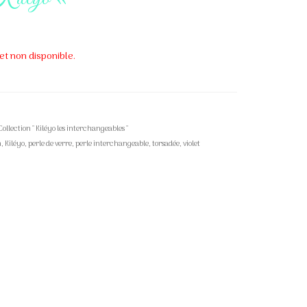
et non disponible.
Collection " Kiléyo les interchangeables "
n
,
Kiléyo
,
perle de verre
,
perle interchangeable
,
torsadée
,
violet