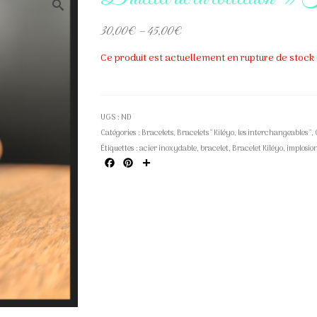
30,00
€
–
45,00
€
Ce produit est actuellement en rupture de stock 
UGS :
ND
Catégories :
Bracelets
,
Bracelets " Kiléyo, les interchangeables "
,
Étiquettes :
acier inoxydable
,
bracelet
,
Bracelet Kiléyo
,
implosio
Facebook
Pinterest
Partager