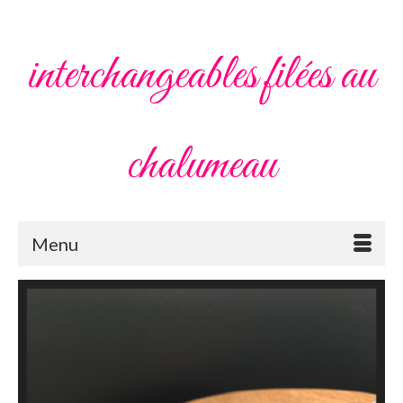
interchangeables filées au
chalumeau
Menu