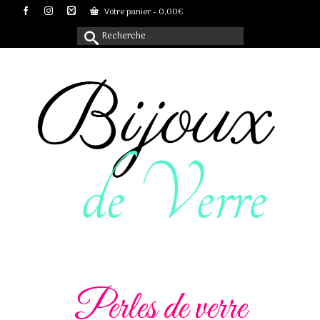
Votre panier
-
0,00
€
Rechercher :
Perles de verre