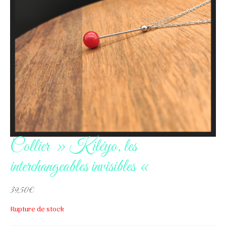
Collier » Kiléyo, les
interchangeables invisibles «
39,50
€
Rupture de stock