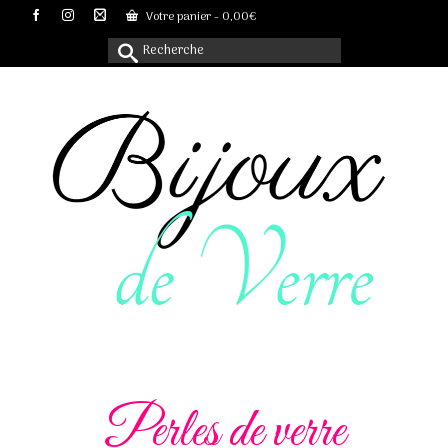
Votre panier
-
0,00
€
Rechercher :
Perles de verre