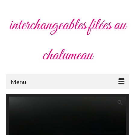
interchangeables filées au
chalumeau
Menu