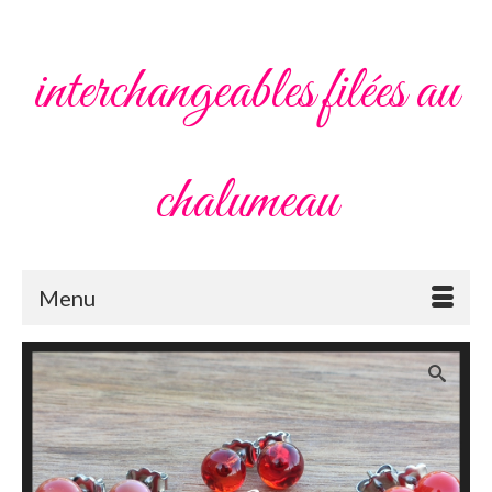
interchangeables filées au
chalumeau
Menu