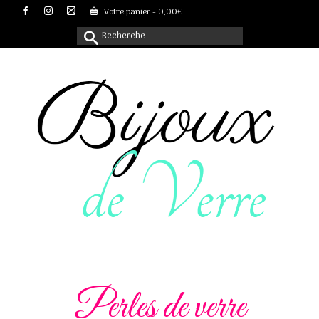
Votre panier
-
0,00
€
Rechercher :
Perles de verre