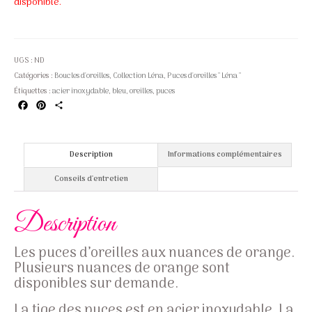
disponible.
UGS :
ND
Catégories :
Boucles d'oreilles
,
Collection Léna
,
Puces d'oreilles " Léna "
Étiquettes :
acier inoxydable
,
bleu
,
oreilles
,
puces
Facebook
Pinterest
Partager
Description
Informations complémentaires
Conseils d'entretien
Description
Les puces d’oreilles aux nuances de orange.
Plusieurs nuances de orange sont
disponibles sur demande.
La tige des puces est en acier inoxydable. La