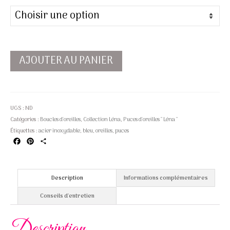
AJOUTER AU PANIER
UGS :
ND
Catégories :
Boucles d'oreilles
,
Collection Léna
,
Puces d'oreilles " Léna "
Étiquettes :
acier inoxydable
,
bleu
,
oreilles
,
puces
Facebook
Pinterest
Partager
Description
Informations complémentaires
Conseils d'entretien
Description